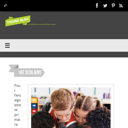
Passer
Recherche pour :
Rechercher
au
contenu
Vie scolaire
Pou
r
l’ens
eign
eme
nt
pri
mai
re,