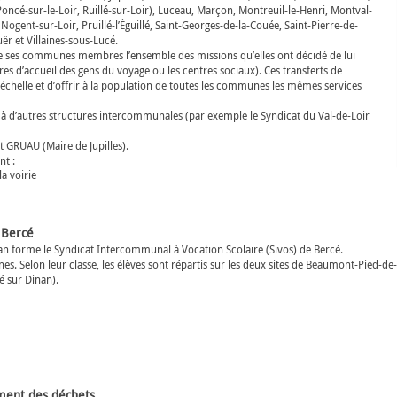
ncé-sur-le-Loir, Ruillé-sur-Loir), Luceau, Marçon, Montreuil-le-Henri, Montval-
ogent-sur-Loir, Pruillé-l’Éguillé, Saint-Georges-de-la-Couée, Saint-Pierre-de-
ër et Villaines-sous-Lucé.
ses communes membres l’ensemble des missions qu’elles ont décidé de lui
ires d’accueil des gens du voyage ou les centres sociaux). Ces transferts de
chelle et d’offrir à la population de toutes les communes les mêmes services
’autres structures intercommunales (par exemple le Syndicat du Val-de-Loir
 GRUAU (Maire de Jupilles).
t :
a voirie
 Bercé
an forme le Syndicat Intercommunal à Vocation Scolaire (Sivos) de Bercé.
s. Selon leur classe, les élèves sont répartis sur les deux sites de Beaumont-Pied-de-B
é sur Dinan).
ement des déchets