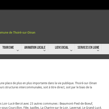
Tourisme
Animation locale
Lien social
Services en ligne
 une place de plus en plus importante dans la vie publique. Thoiré-sur-Dinan
rs structures intercommunales, soit à titre direct, soit par le biais de la
 Loir-Lucé-Bercé avec 23 autres communes : Beaumont-Pied-de-Boeuf,
s-Courcillon, Flée, Jupilles, La Chartre-sur-le-Loir, Lavernat, Le Grand-Lucé,