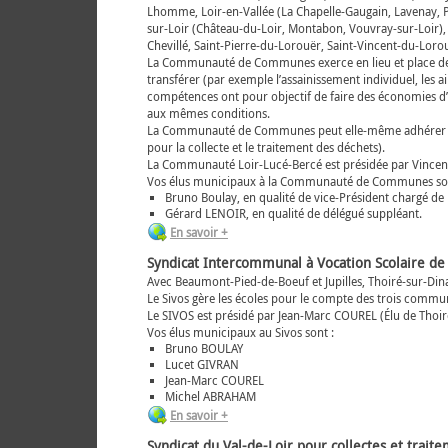
Lhomme, Loir-en-Vallée (La Chapelle-Gaugain, Lavenay, Po
sur-Loir (Château-du-Loir, Montabon, Vouvray-sur-Loir), N
Chevillé, Saint-Pierre-du-Lorouër, Saint-Vincent-du-Lorou
La Communauté de Communes exerce en lieu et place de 
transférer (par exemple l’assainissement individuel, les a
compétences ont pour objectif de faire des économies d’é
aux mêmes conditions.
La Communauté de Communes peut elle-même adhérer à d
pour la collecte et le traitement des déchets).
La Communauté Loir-Lucé-Bercé est présidée par Vincent
Vos élus municipaux à la Communauté de Communes son
Bruno Boulay, en qualité de vice-Président chargé de l
Gérard LENOIR, en qualité de délégué suppléant.
En savoir +
Syndicat Intercommunal à Vocation Scolaire de
Avec Beaumont-Pied-de-Boeuf et Jupilles, Thoiré-sur-Din
Le Sivos gère les écoles pour le compte des trois commune
Le SIVOS est présidé par Jean-Marc COUREL (Élu de Thoir
Vos élus municipaux au Sivos sont :
Bruno BOULAY
Lucet GIVRAN
Jean-Marc COUREL
Michel ABRAHAM
En savoir +
Syndicat du Val-de-Loir pour collectes et trait