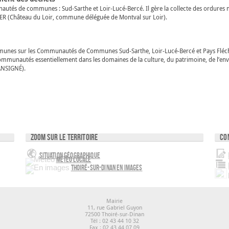
és de communes : Sud-Sarthe et Loir-Lucé-Bercé. Il gère la collecte des ordures ména
VIER (Château du Loir, commune déléguée de Montval sur Loir).
ommunes sur les Communautés de Communes Sud-Sarthe, Loir-Lucé-Bercé et Pays Fléch
munautés essentiellement dans les domaines de la culture, du patrimoine, de l’en
ANSIGNÉ).
Zoom sur le territoire
Co
Situation géographique
Météo locale
Thoiré-sur-Dinan en images
Mairie
11, rue Gabriel Guyon
72500 Thoiré-sur-Dinan
Tél : 02 43 44 10 32
Fax : 02 43 44 07 09