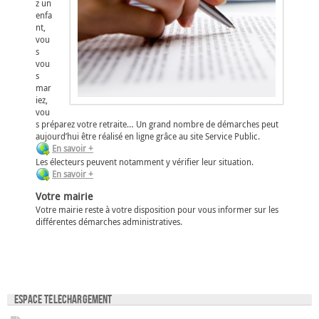
z un
enfa
nt,
vou
s
vou
s
mar
iez,
vou
s préparez votre retraite… Un grand nombre de démarches peut
aujourd’hui être réalisé en ligne grâce au site Service Public.
En savoir +
Les électeurs peuvent notamment y vérifier leur situation.
En savoir +
Votre mairie
Votre mairie reste à votre disposition pour vous informer sur les
différentes démarches administratives.
Espace téléchargement