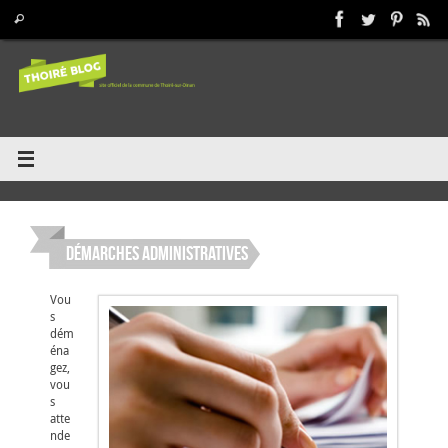
Passer
Recherche pour :
Rechercher
au
contenu
Démarches administratives
Vou
s
dém
éna
gez,
vou
s
atte
nde