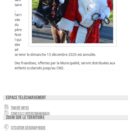
taire
,
l’arri
vée
du
père
Noë
l qui
dev
ait
se tenir le dimanche 13 décembre 2020 est annulée.
Des friandises, offertes par la Municipalité, seront distribuées aux
enfants scolarisés jusqu’au CM2.
Espace téléchargement
Thoiré Infos
Conseils intercommunaux
Zoom sur le territoire
Situation géographique