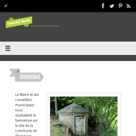
Passer
Recherche pour :
Rechercher
au
contenu
Bienvenue
Le Maire et ses
conseillers
municipaux
vous
souhaitent la
bienvenue sur
le site de la
commune de
Thoiré sur