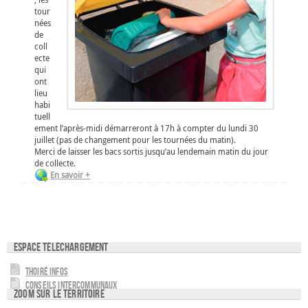
tour
nées
de
coll
ecte
qui
ont
lieu
habi
tuell
ement l’après-midi démarreront à 17h à compter du lundi 30
juillet (pas de changement pour les tournées du matin).
Merci de laisser les bacs sortis jusqu’au lendemain matin du jour
de collecte.
En savoir +
Espace téléchargement
Thoiré Infos
Conseils intercommunaux
Zoom sur le territoire