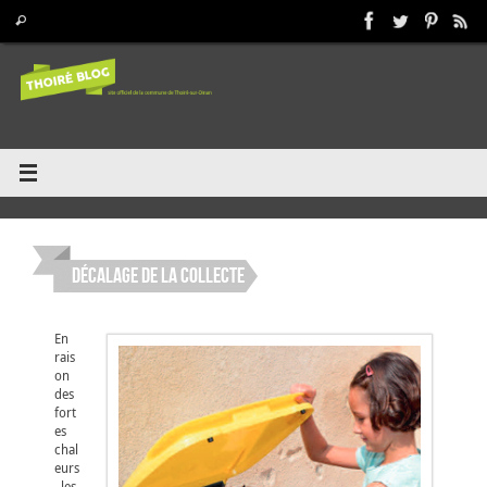
Passer
Recherche pour :
Rechercher
au
contenu
Décalage de la collecte
En
rais
on
des
fort
es
chal
eurs
, les