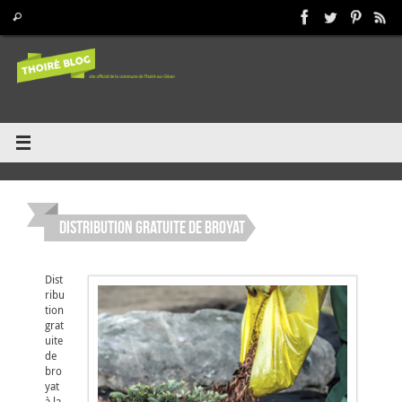
Passer
Recherche pour :
Rechercher
au
contenu
Distribution gratuite de broyat
Dist
ribu
tion
grat
uite
de
bro
yat
à la