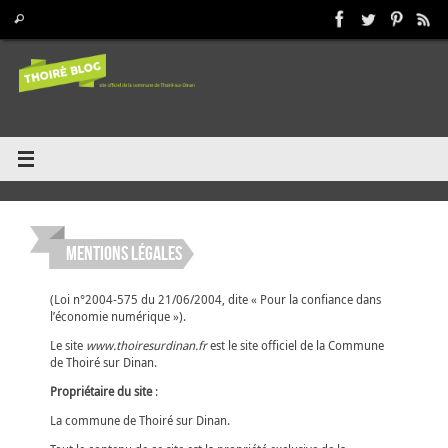
Passer
Recherche pour :
Rechercher
au
contenu
Mentions légales
(Loi n°2004-575 du 21/06/2004, dite « Pour la confiance dans
l’économie numérique »).
Le site
www.thoiresurdinan.fr
est le site officiel de la Commune
de Thoiré sur Dinan.
Propriétaire du site
:
La commune de Thoiré sur Dinan.