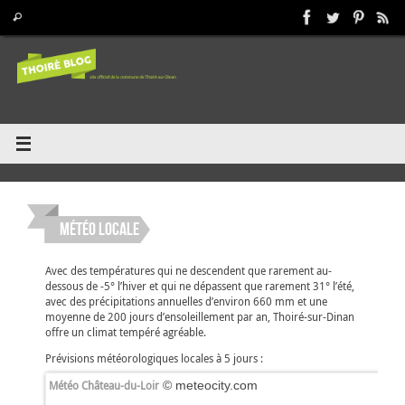
Passer
Recherche pour :
Rechercher
au
contenu
Météo locale
Avec des températures qui ne descendent que rarement au-
dessous de -5° l’hiver et qui ne dépassent que rarement 31° l’été,
avec des précipitations annuelles d’environ 660 mm et une
moyenne de 200 jours d’ensoleillement par an, Thoiré-sur-Dinan
offre un climat tempéré agréable.
Prévisions météorologiques locales à 5 jours :
Météo Château-du-Loir
© meteocity.com