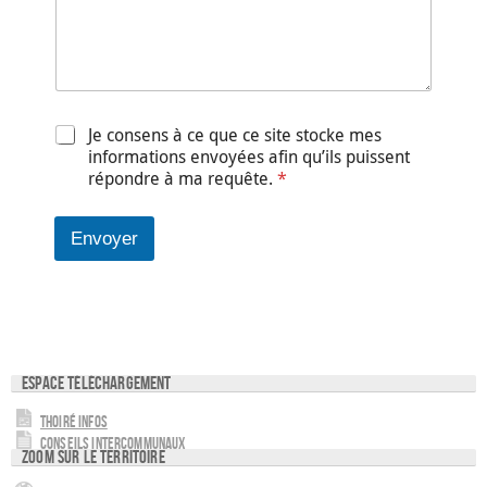
Je consens à ce que ce site stocke mes
A
c
informations envoyées afin qu’ils puissent
c
répondre à ma requête.
*
o
r
d
Envoyer
R
G
P
D
*
Espace téléchargement
Thoiré Infos
Conseils intercommunaux
Zoom sur le territoire