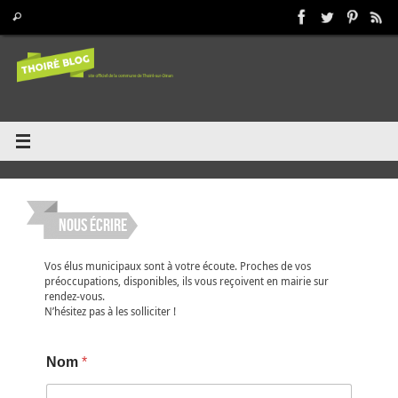
Passer
Recherche pour :
Rechercher
au
contenu
Nous écrire
Vos élus municipaux sont à votre écoute. Proches de vos
préoccupations, disponibles, ils vous reçoivent en mairie sur
rendez-vous.
N’hésitez pas à les solliciter !
Nom
*