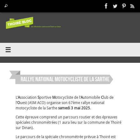
Passer
Recherche pour :
Rechercher
au
contenu
Rallye national motocycliste de la Sarthe
L’
A
ssociation
S
portive
M
otocycliste de l’
A
utomobile
C
lub de
l’
O
uest (ASM ACO) organise son 67ème rallye national
motocycliste de la Sarthe
samedi 3 mai 2025
.
Cette épreuve comprend un parcours routier et des épreuves
spéciales chronométrées (1 aura lieu sur la commune de Thoiré
sur Dinan).
Le parcours de la spéciale chronométrée prévue à Thoiré est